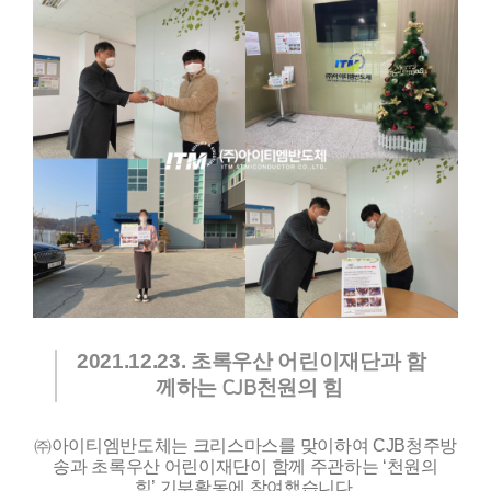
2021.12.23.
초록우산 어린이재단과 함
께하는
천원의 힘
CJB
㈜아이티엠반도체는 크리스마스를 맞이하여
CJB
청주방
송과 초록우산 어린이재단이 함께 주관하는
‘
천원의
힘
’
기부활동에 참여했습니다
.